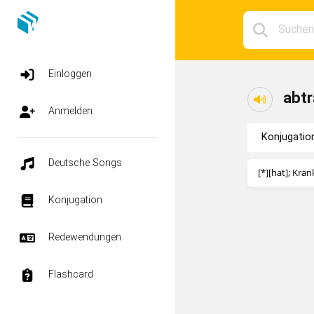
Einloggen
abtr
Anmelden
Konjugatio
Deutsche Songs
[*][hat]; Kra
Konjugation
Redewendungen
Flashcard