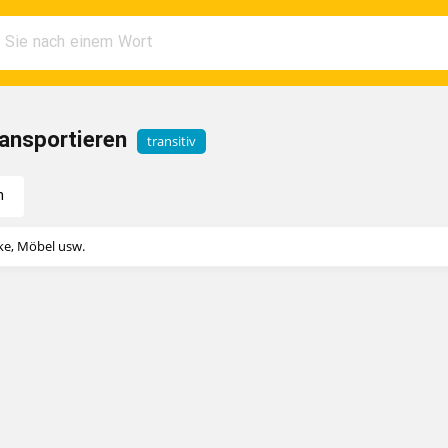
ansportieren
transitiv
n
nke, Möbel usw.