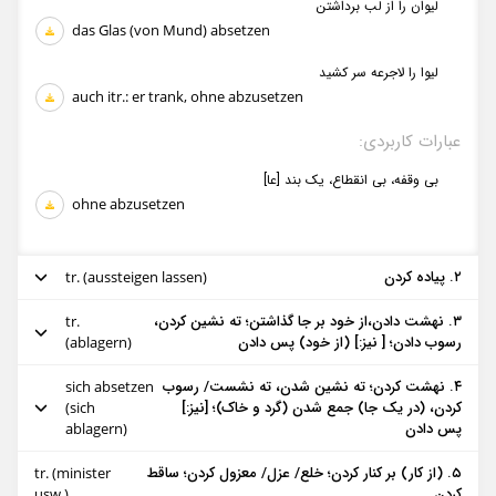
لیوان را از لب برداشتن
das Glas (von Mund) absetzen
لیوا را لاجرعه سر کشید
auch itr.: er trank, ohne abzusetzen
عبارات کاربردی:
بی وقفه،‌ بی انقطاع، یک بند [عا]
ohne abzusetzen
۲. پیاده کردن
tr. (aussteigen lassen)
۳. نهشت دادن،‌از خود بر جا گذاشتن؛ ته نشین کردن،‌
tr.
مثال‌ ها:
رسوب دادن؛ [ نیز:] (از خود) پس دادن
(ablagern)
می توانی مرا سر نبش پیاده کنی
۴. نهشت کردن؛ ته نشین شدن، ته نشست/ رسوب
sich absetzen
مثال‌ ها:
du kannst mich an der Ecke absetzen
کردن، (در یک جا) جمع شدن (گرد و خاک)؛ [نیز:]
(sich
پس دادن
ablagern)
رود شن و ماسه ( را در ساحل) نهشت می دهد
لطفا مرا جلوی سینما پیاده کن!
der Fluss setzt Stand (am Ufer) ab
setze mich bitte vor dem Kino ab!
۵. (از کار) بر کنار کردن؛ خلع/ عزل/ معزول کردن؛ ساقط
tr. (minister
مثال‌ ها:
کردن
usw.)