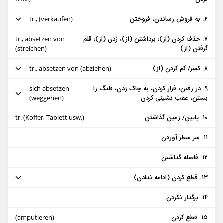
در دهانه رود گل و لای نهشت می کند
۶. به فروش رساندن، فروختن
tr., (verkaufen)
an der Mündung setzt sich Schlamm ab
۷. حذف کردن (از)؛ برداشتن (از)، زدن (از)؛ قلم
tr., absetzen von
در فنجان ته نشین شدن/ ته نشست کردن
مثال‌ ها:
گرفتن (از)
(streichen)
sich auf dem Grund der Tasse absetzen (Kaffeesatz usw.)
(به) فروش رفتن، فروش داشتن، بازار داشتن
۸. کسر/ کم کردن (از)
tr., absetzen von (abziehen)
abgesetzt werden
۹. در رفتن، فرار کردن، به چاک زدن،‌ فلنگ را
sich absetzen
خوب (به) فروش رفتن، فروش/ بازار خوبی داشتن
مثال‌ ها:
بستن، عقب نشینی کردن
(weggehen)
sich leicht absetzen lassen
مخارج را از مالیات کم کردن
۱۰. پایین/ زمین گذاشتن
tr. (Koffer, Tablett usw.)
مثال‌ ها:
die Kosten von der Steuer absetzen
۱۱. سر سطر آوردن
بموقع فرار کرد (و به خارج رفت)
er hat sich rechtzeitig (ins Ausland) abgesetzt
۱۲. فاصله گذاشتن
۱۳. قطع کردن (ادامه ندادن)
۱۴. برگذار نکردن
مثال‌ ها:
۱۵. قطع کردن
(amputieren)
خوردن قرص را قطع کردن (ادامه ندادن)