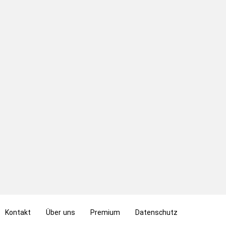
jmdm. seine Gedanken von Gesicht/ an den Augen ablesen
- jdm. etwas am Gesicht ablesen
حرفی را از لبهای کسی فهمیدن،‌ حرف کسی را لب خوانی کردن
jemdm. etwas von Mund ablesen
به اهمین این رویداد ها از آنجا می توان پی برد که...
die Bedeutung dieser EReignisse kann man daraus/ daran
ablesen, dass ...
Kontakt
Über uns
Premium
Datenschutz