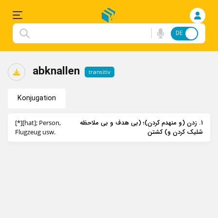
DE
FA
Einloggen
abknallen
transitiv
Anmelden
Konjugation
Deutsche
۱. زدن (و منهدم کردن)؛ (بی هدف و بی ملاحظه
[*][hat]; Person,
Songs
شلیک کردن و) کشتن
Flugzeug usw.
Konjugation
Redewendungen
Flashcard