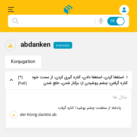
DE
FA
Einloggen
abdanken
transitiv
Anmelden
Konjugation
Deutsche
۱. استعفا کردن، استعفا دادن، کناره گیری کردن، از سمت خود
[*]
Songs
کناره گرفتن؛ چشم پوشیدن از؛ برکنار شدن، خلع شدن
[hat]
Konjugation
مثال‌ ها:
پادشاه از سلطنت چشم پوشید/ کناره گرفت
Redewendungen
der König dankte ab
Flashcard