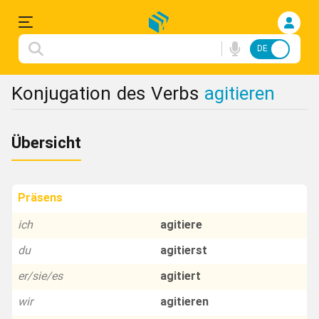
DE
FA
Einloggen
Konjugation des Verbs
agitieren
Anmelden
Übersicht
Deutsche
Songs
Präsens
Konjugation
ich
agitiere
du
agitierst
Redewendungen
er/sie/es
agitiert
Flashcard
wir
agitieren