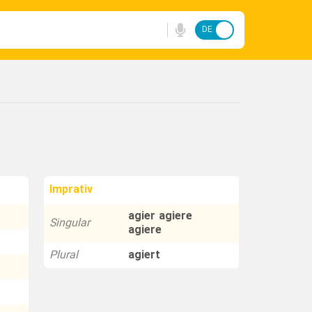
DE
FA
Imprativ
agier agiere
Singular
agiere
Plural
agiert