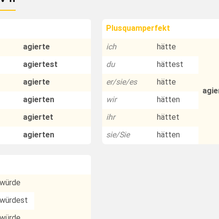
Plusquamperfekt
agierte
ich
hätte
agiertest
du
hättest
agierte
er/sie/es
hätte
agie
agierten
wir
hätten
agiertet
ihr
hättet
agierten
sie/Sie
hätten
würde
würdest
würde