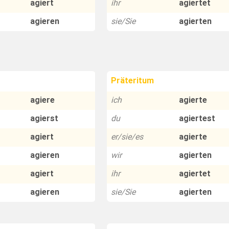
agiert
ihr
agiertet
agieren
sie/Sie
agierten
Präteritum
agiere
ich
agierte
agierst
du
agiertest
agiert
er/sie/es
agierte
agieren
wir
agierten
agiert
ihr
agiertet
agieren
sie/Sie
agierten