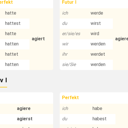
erfekt
Futur I
hatte
ich
werde
hattest
du
wirst
hatte
er/sie/es
wird
agiert
agier
hatten
wir
werden
hattet
ihr
werdet
hatten
sie/Sie
werden
v I
Perfekt
agiere
ich
habe
agierst
du
habest