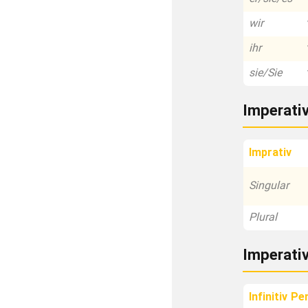
wir
ihr
sie/Sie
Imperati
Imprativ
Singular
Plural
Imperati
Infinitiv Pe