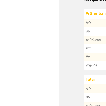
Präteritum
ich
du
er/sie/es
wir
ihr
sie/Sie
Futur II
ich
du
er/sie/es