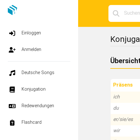
Einloggen
Konjuga
Anmelden
Übersich
Deutsche Songs
Präsens
Konjugation
ich
Redewendungen
du
er/sie/es
Flashcard
wir