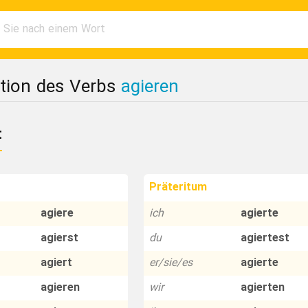
tion des Verbs
agieren
t
Präteritum
agiere
ich
agierte
agierst
du
agiertest
agiert
er/sie/es
agierte
agieren
wir
agierten