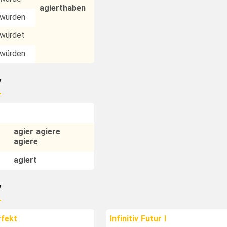
agierthaben
würden
würdet
würden
v
agier agiere
agiere
agiert
v
rfekt
Infinitiv Futur I