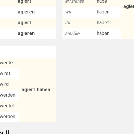
agiert
er/sie/es
habe
agie
agieren
wir
haben
agiert
ihr
habet
agieren
sie/Sie
haben
werde
wirst
wird
agiert haben
werden
werdet
werden
v II