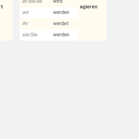
er/sie/es
wird
rt
agieren
wir
werden
ihr
werdet
sie/Sie
werden