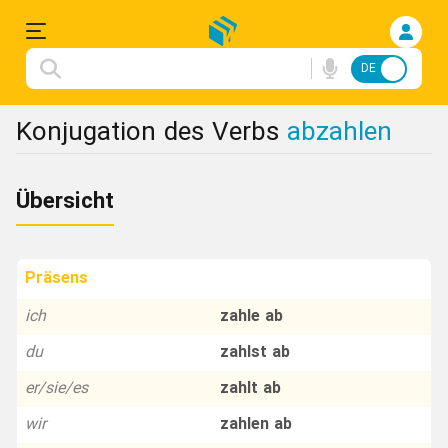
DE
FA
Einloggen
Konjugation des Verbs
abzahlen
Anmelden
Übersicht
Deutsche
Songs
Präsens
Konjugation
ich
zahle ab
du
zahlst ab
Redewendungen
er/sie/es
zahlt ab
Flashcard
wir
zahlen ab