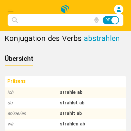
DE
FA
Einloggen
Konjugation des Verbs
abstrahlen
Anmelden
Übersicht
Deutsche
Songs
Präsens
Konjugation
ich
strahle ab
du
strahlst ab
Redewendungen
er/sie/es
strahlt ab
Flashcard
wir
strahlen ab