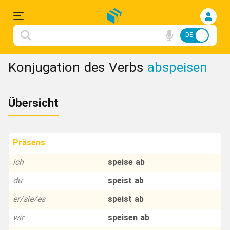
DE
FA
Einloggen
Konjugation des Verbs
abspeisen
Anmelden
Übersicht
Deutsche
Songs
Präsens
Konjugation
ich
speise ab
du
speist ab
Redewendungen
er/sie/es
speist ab
Flashcard
wir
speisen ab