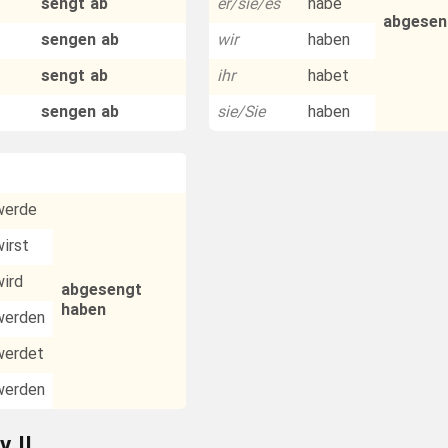
sengt ab
er/sie/es
habe
abgesen
sengen ab
wir
haben
sengt ab
ihr
habet
sengen ab
sie/Sie
haben
werde
wirst
wird
abgesengt
haben
werden
werdet
werden
v II