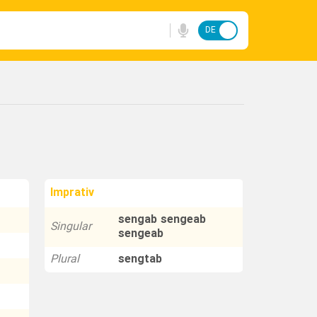
DE
FA
Imprativ
sengab sengeab
Singular
sengeab
Plural
sengtab