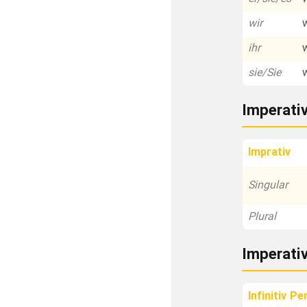
wir
ihr
sie/Sie
Imperati
Imprativ
Singular
Plural
Imperati
Infinitiv Pe