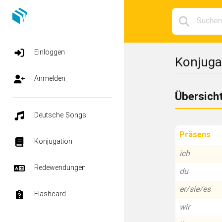
Einloggen
Konjuga
Anmelden
Übersich
Deutsche Songs
Präsens
Konjugation
ich
Redewendungen
du
er/sie/es
Flashcard
wir