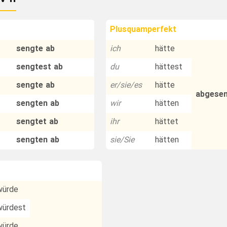
Plusquamperfekt
sengte ab
ich
hätte
sengtest ab
du
hättest
sengte ab
er/sie/es
hätte
abgese
sengten ab
wir
hätten
sengtet ab
ihr
hättet
sengten ab
sie/Sie
hätten
würde
würdest
würde