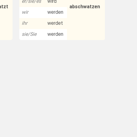
er/sie/es
wird
tzt
abschwatzen
wir
werden
ihr
werdet
sie/Sie
werden