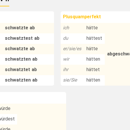
Plusquamperfekt
schwatzte ab
ich
hätte
schwatztest ab
du
hättest
schwatzte ab
er/sie/es
hätte
abgeschw
schwatzten ab
wir
hätten
schwatztet ab
ihr
hättet
schwatzten ab
sie/Sie
hätten
würde
würdest
würde