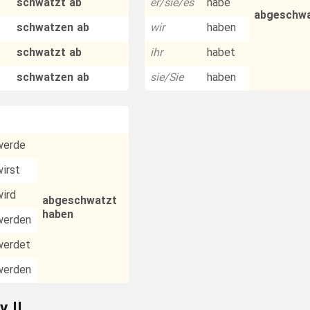
schwatzt ab
er/sie/es
habe
abgeschwa
schwatzen ab
wir
haben
schwatzt ab
ihr
habet
schwatzen ab
sie/Sie
haben
werde
wirst
wird
abgeschwatzt
haben
werden
werdet
werden
v II