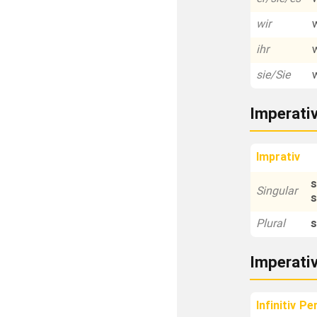
wir
ihr
sie/Sie
Imperati
Imprativ
s
Singular
Plural
s
Imperati
Infinitiv Pe