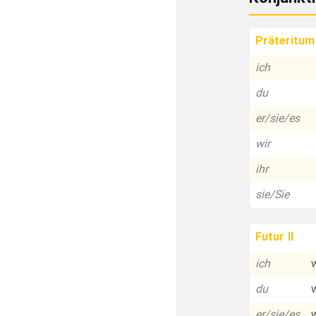
Präteritum
ich
du
er/sie/es
wir
ihr
sie/Sie
Futur II
ich
du
er/sie/es