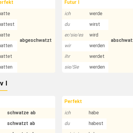
erfekt
Futur I
hatte
ich
werde
hattest
du
wirst
hatte
er/sie/es
wird
abgeschwatzt
abschwat
hatten
wir
werden
hattet
ihr
werdet
hatten
sie/Sie
werden
v I
Perfekt
schwatze ab
ich
habe
schwatzt ab
du
habest