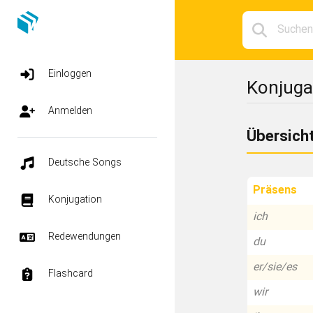
Einloggen
Konjuga
Anmelden
Übersich
Deutsche Songs
Präsens
Konjugation
ich
Redewendungen
du
er/sie/es
Flashcard
wir