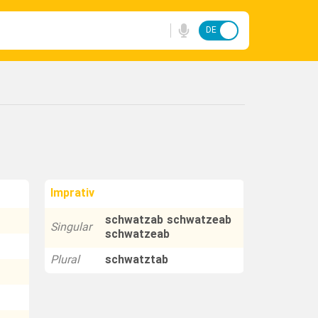
DE
FA
Imprativ
schwatzab schwatzeab
Singular
schwatzeab
Plural
schwatztab