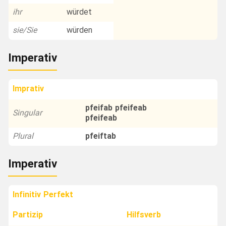
ihr
würdet
sie/Sie
würden
Imperativ
Imprativ
pfeifab pfeifeab
Singular
pfeifeab
Plural
pfeiftab
Imperativ
Infinitiv Perfekt
Partizip
Hilfsverb