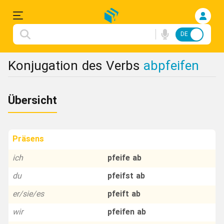
DE
FA
Einloggen
Konjugation des Verbs
abpfeifen
Anmelden
Übersicht
Deutsche
Songs
Präsens
Konjugation
ich
pfeife ab
du
pfeifst ab
Redewendungen
er/sie/es
pfeift ab
Flashcard
wir
pfeifen ab