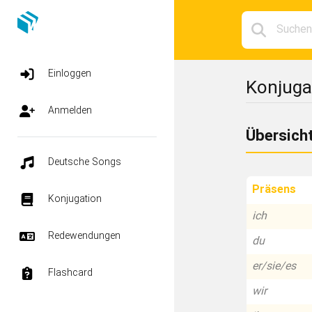
Einloggen
Konjuga
Anmelden
Übersich
Deutsche Songs
Präsens
Konjugation
ich
Redewendungen
du
er/sie/es
Flashcard
wir