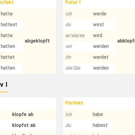
erfekt
Futur I
hatte
ich
werde
hattest
du
wirst
hatte
er/sie/es
wird
abgeklopft
abklopf
hatten
wir
werden
hattet
ihr
werdet
hatten
sie/Sie
werden
v I
Perfekt
klopfe ab
ich
habe
klopfst ab
du
habest