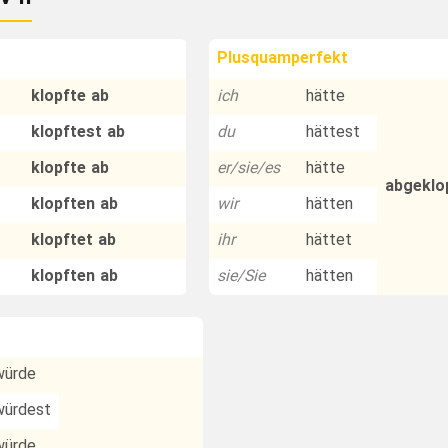
Plusquamperfekt
klopfte ab
ich
hätte
klopftest ab
du
hättest
klopfte ab
er/sie/es
hätte
abgeklo
klopften ab
wir
hätten
klopftet ab
ihr
hättet
klopften ab
sie/Sie
hätten
würde
würdest
würde