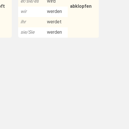
er/sie/es
wird
pft
abklopfen
wir
werden
ihr
werdet
sie/Sie
werden