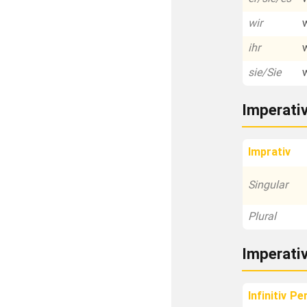
wir
ihr
sie/Sie
Imperati
Imprativ
Singular
Plural
Imperati
Infinitiv Pe