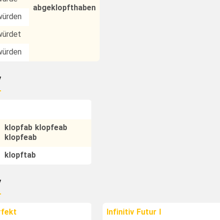
abgeklopfthaben
würden
würdet
würden
v
klopfab klopfeab
klopfeab
klopftab
v
rfekt
Infinitiv Futur I