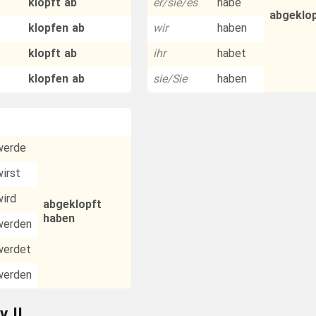
klopft ab
er/sie/es
habe
abgeklo
klopfen ab
wir
haben
klopft ab
ihr
habet
klopfen ab
sie/Sie
haben
werde
wirst
wird
abgeklopft
haben
werden
werdet
werden
v II