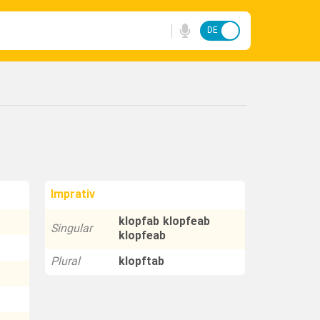
DE
FA
Imprativ
klopfab klopfeab
Singular
klopfeab
Plural
klopftab