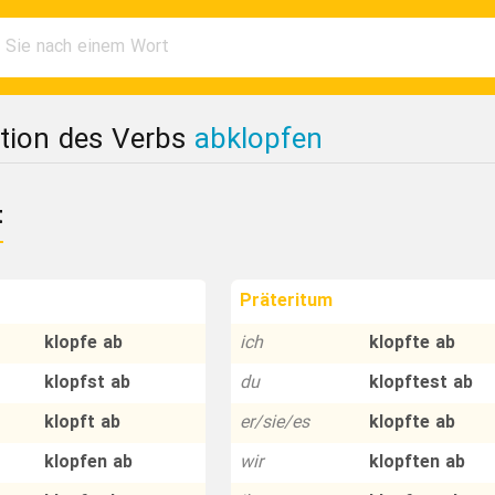
tion des Verbs
abklopfen
t
Präteritum
klopfe ab
ich
klopfte ab
klopfst ab
du
klopftest ab
klopft ab
er/sie/es
klopfte ab
klopfen ab
wir
klopften ab