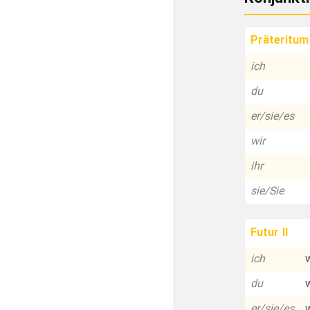
Präteritum
ich
du
er/sie/es
wir
ihr
sie/Sie
Futur II
ich
du
er/sie/es