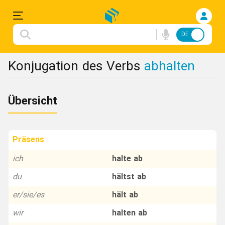
DE
FA
Einloggen
Konjugation des Verbs
abhalten
Anmelden
Übersicht
Deutsche
Songs
Präsens
Konjugation
ich
halte ab
du
hältst ab
Redewendungen
er/sie/es
hält ab
Flashcard
wir
halten ab