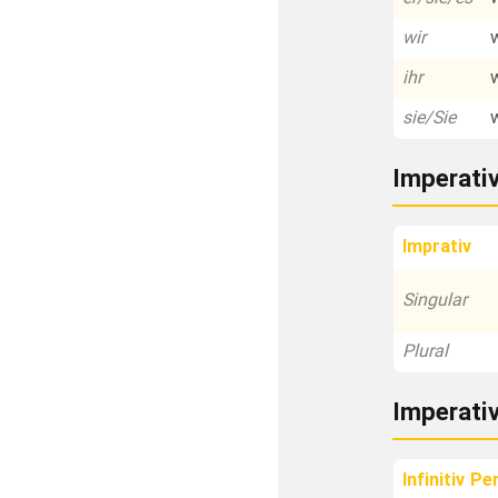
wir
ihr
sie/Sie
Imperati
Imprativ
Singular
Plural
Imperati
Infinitiv Pe