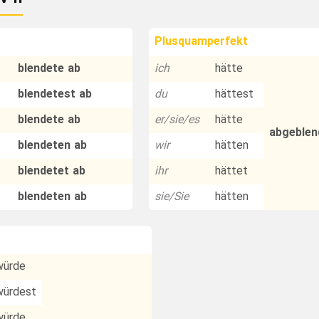
Plusquamperfekt
blendete ab
ich
hätte
blendetest ab
du
hättest
blendete ab
er/sie/es
hätte
abgeblen
blendeten ab
wir
hätten
blendetet ab
ihr
hättet
blendeten ab
sie/Sie
hätten
würde
würdest
würde