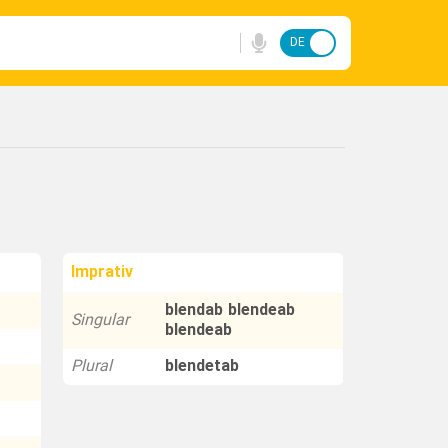
DE
FA
Imprativ
blendab blendeab
Singular
blendeab
Plural
blendetab