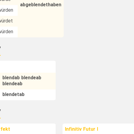
abgeblendethaben
würden
würdet
würden
v
blendab blendeab
blendeab
blendetab
v
rfekt
Infinitiv Futur I