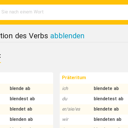
tion des Verbs
abblenden
t
Präteritum
blende ab
ich
blendete ab
blendest ab
du
blendetest ab
blendet ab
er/sie/es
blendete ab
blenden ab
wir
blendeten ab