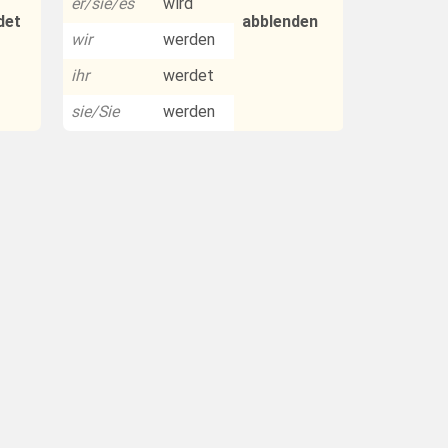
er/sie/es
wird
det
abblenden
wir
werden
ihr
werdet
sie/Sie
werden