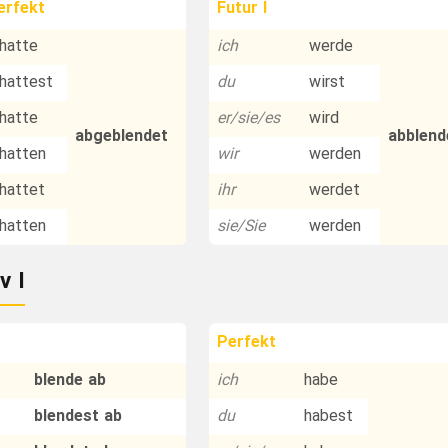
erfekt
Futur I
hatte
ich
werde
hattest
du
wirst
hatte
er/sie/es
wird
abgeblendet
abblend
hatten
wir
werden
hattet
ihr
werdet
hatten
sie/Sie
werden
v I
Perfekt
blende ab
ich
habe
blendest ab
du
habest