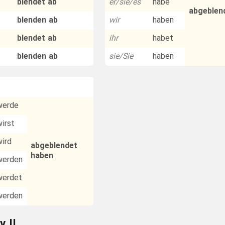
blendet ab
er/sie/es
habe
abgeblen
blenden ab
wir
haben
blendet ab
ihr
habet
blenden ab
sie/Sie
haben
werde
wirst
wird
abgeblendet
haben
werden
werdet
werden
v II