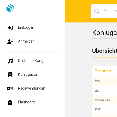
Einloggen
Konjuga
Anmelden
Übersich
Deutsche Songs
Präsens
Konjugation
ich
Redewendungen
du
er/sie/es
Flashcard
wir