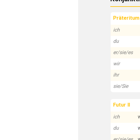
Präteritum
ich
du
er/sie/es
wir
ihr
sie/Sie
Futur II
ich
du
er/sie/es